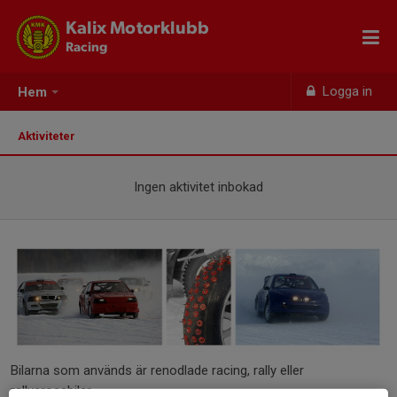
Kalix Motorklubb
Racing
Logga in
Hem
Aktiviteter
Ingen aktivitet inbokad
Bilarna som används är renodlade racing, rally eller
rallycrossbilar.