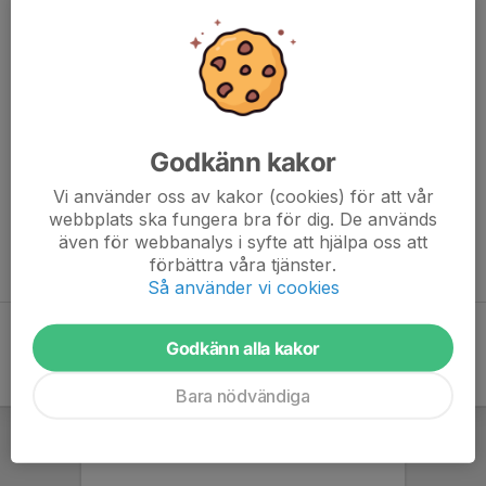
Beroende på vilken klass bilen deltar i så är hjulen försedda med
rallydubbade däck, eller däck med stålnabbar isatta inifrån med
maximalt 11 mm långt utstick (kortnabb) eller maximalt 23 mm
långt utstick (långnabb) vilket anses vara Isracingen Formel 1,
ett grymt fäste gör att man ibland når hastigheter på över
Godkänn kakor
200km/h på isbanorna.
Vi använder oss av kakor (cookies) för att vår
Vill du veta mer om Racing kontakta:
webbplats ska fungera bra för dig. De används
även för webbanalys i syfte att hjälpa oss att
Fredrik Tiger
förbättra våra tjänster.
070-692 92 47
Så använder vi cookies
Godkänn alla kakor
Bara nödvändiga