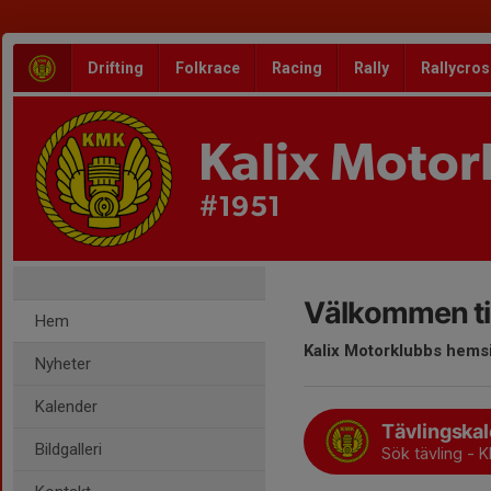
Drifting
Folkrace
Racing
Rally
Rallycros
Kalix Motor
#1951
Välkommen til
Hem
Kalix Motorklubbs hems
Nyheter
Kalender
Tävlingska
Bildgalleri
Sök tävling - K