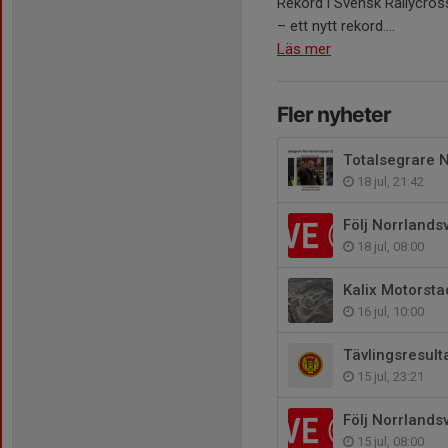
Rekord i Svensk Rallycross
– ett nytt rekord....
Läs mer
Fler nyheter
Totalsegrare 
18 jul, 21:42
Följ Norrlands
18 jul, 08:00
Kalix Motorsta
16 jul, 10:00
Tävlingsresul
15 jul, 23:21
Följ Norrlands
15 jul, 08:00