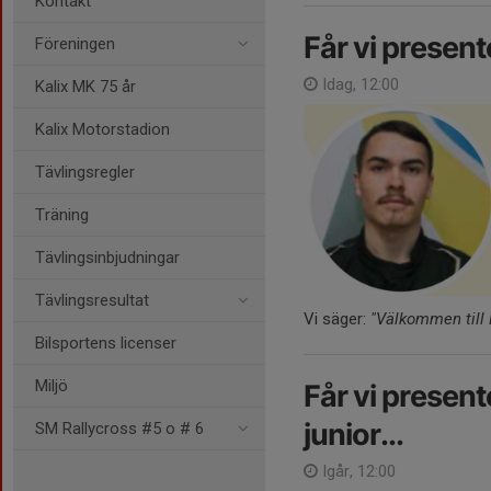
Kontakt
Får vi presente
Föreningen
Idag, 12:00
Kalix MK 75 år
Kalix Motorstadion
Tävlingsregler
Träning
Tävlingsinbjudningar
Tävlingsresultat
Vi säger:
"Välkommen till 
Bilsportens licenser
Miljö
Får vi present
junior...
SM Rallycross #5 o # 6
Igår, 12:00