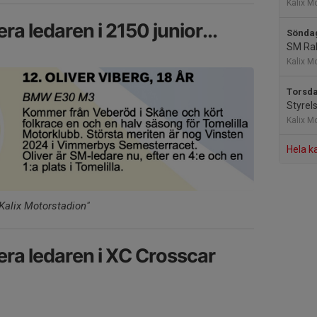
Kalix M
ra ledaren i 2150 junior...
Söndag
SM Ral
Kalix M
Torsda
Styrel
Kalix M
Hela k
Kalix Motorstadion"
era ledaren i XC Crosscar