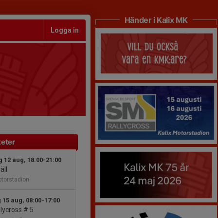
Händer i Kalix MK
Logga in
teter
 12 aug, 18:00-21:00
äll
otorstadion
 15 aug, 08:00-17:00
lycross # 5