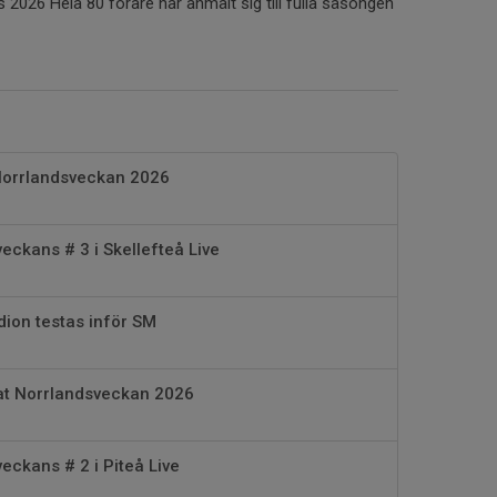
 2026 Hela 80 förare har anmält sig till fulla säsongen
Norrlandsveckan 2026
veckans # 3 i Skellefteå Live
dion testas inför SM
tat Norrlandsveckan 2026
veckans # 2 i Piteå Live