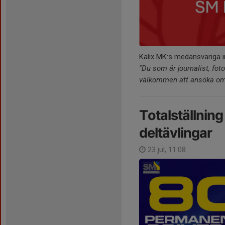
Kalix MK:s medansvariga i
"Du som är journalist, foto
välkommen att ansöka o
Totalställning
deltävlingar
23 jul, 11:08