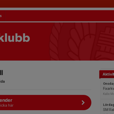
s
klubb
l
Aktivi
ida
Onsdag
Fixarkv
Kalix M
lender
Lördag
licka här
SM Ral