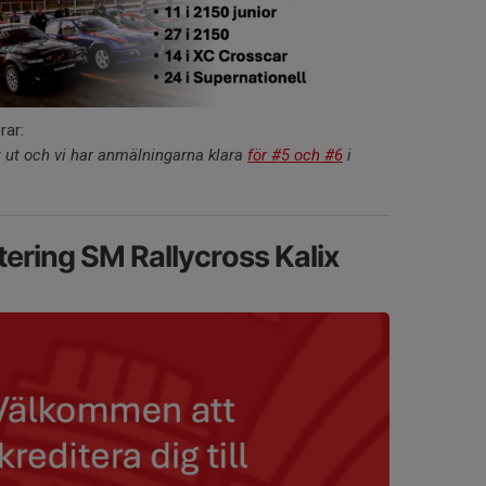
rar:
 ut och vi har anmälningarna klara
för #5 och #6
i
ering SM Rallycross Kalix