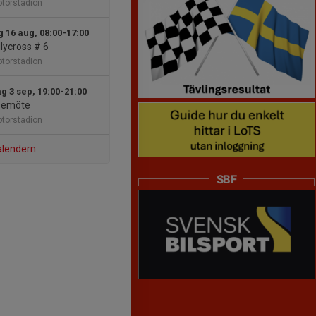
otorstadion
 16 aug, 08:00-17:00
lycross # 6
otorstadion
g 3 sep, 19:00-21:00
semöte
otorstadion
alendern
SBF