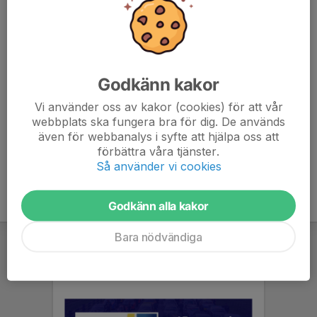
Föreningen kan bedriva sin verksamhet i av föreningens hel- eller
delägda bolag.
För verksamhetens genomförande skall föreningen kunna
förvärva och/ eller avyttra fast egendom.
Godkänn kakor
Föreningen ska motverka all form av diskriminering samt aktivt
Vi använder oss av kakor (cookies) för att vår
verka för en dopingfri idrott.
webbplats ska fungera bra för dig. De används
även för webbanalys i syfte att hjälpa oss att
Föreningsstadgar, antagna 2025-03-30
förbättra våra tjänster.
Så använder vi cookies
Godkänn alla kakor
Bara nödvändiga