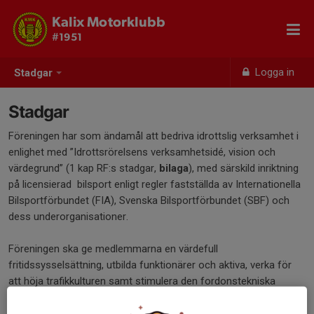
Kalix Motorklubb
#1951
Logga in
Stadgar
Stadgar
Föreningen har som ändamål att bedriva idrottslig verksamhet i
enlighet med ”Idrottsrörelsens verksamhetsidé, vision och
värdegrund” (1 kap RF:s stadgar,
bilaga
), med särskild inriktning
på licensierad bilsport enligt regler fastställda av Internationella
Bilsportförbundet (FIA), Svenska Bilsportförbundet (SBF) och
dess underorganisationer.
Föreningen ska ge medlemmarna en värdefull
fritidssysselsättning, utbilda funktionärer och aktiva, verka för
att höja trafikkulturen samt stimulera den fordonstekniska
utvecklingen.