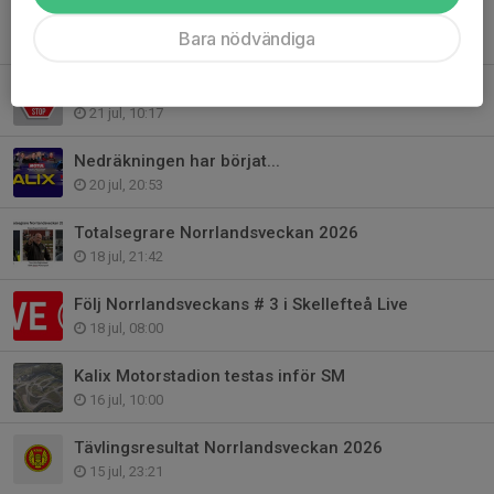
Totalställning SM Rallycross e. 4 deltävlingar
Bara nödvändiga
23 jul, 11:08
Kalix Motorstadion slutprepareras inför SM
21 jul, 10:17
Nedräkningen har börjat...
20 jul, 20:53
Totalsegrare Norrlandsveckan 2026
18 jul, 21:42
Följ Norrlandsveckans # 3 i Skellefteå Live
18 jul, 08:00
Kalix Motorstadion testas inför SM
16 jul, 10:00
Tävlingsresultat Norrlandsveckan 2026
15 jul, 23:21