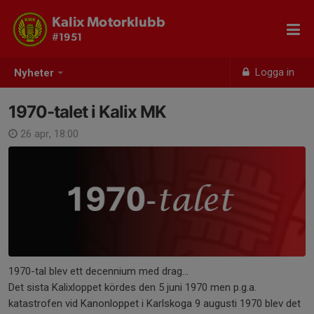
Kalix Motorklubb
#1951
Logga in
Nyheter
1970-talet i Kalix MK
26 apr, 18:00
1970-tal blev ett decennium med drag…
Det sista Kalixloppet kördes den 5 juni 1970 men p.g.a.
katastrofen vid Kanonloppet i Karlskoga 9 augusti 1970 blev det