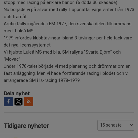
stopp med racing på enklare banor. (6 döda 30 skadade)
Nu började vi på allvar med rally. Lappnatta, varje vinter från 1973
och framåt.
Arctic Rally ingående i EM 1977, den svenska delen tillsammans
med Luleå MS.
1979 infördes klubbtävlingar ibland 3 tävlingar per helg tack vare
det nya licenssystemet.
Vi hjälpte Luleå MS med bl.a. SM rallyna ”Svarta Björn” och
”Movac”
Under 1970-talet började vi med planering och drömmar om en
fast anläggning. Men vi hade fortfarande racing i blodet och vi
arrangerade SM i Is-racing 1978-1979.
Dela nyhet
Tidigare nyheter