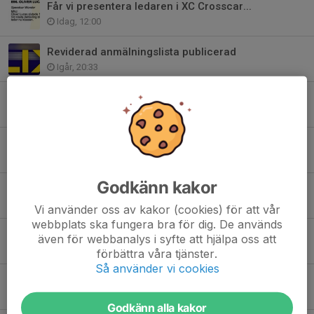
Får vi presentera ledaren i XC Crosscar...
Idag, 12:00
Reviderad anmälningslista publicerad
Igår, 20:33
Får vi presentera ledaren i 2150...
Igår, 12:00
Får vi presentera ledaren i 2150 junior...
6 aug, 12:00
Godkänn kakor
Får vi presentera ledaren i XC Crosscar junior...
5 aug, 12:00
Vi använder oss av kakor (cookies) för att vår
webbplats ska fungera bra för dig. De används
Anmälningarna är klara...
även för webbanalys i syfte att hjälpa oss att
3 aug, 23:09
förbättra våra tjänster.
Så använder vi cookies
Mediaackreditering SM Rallycross Kalix
29 jul, 10:00
Godkänn alla kakor